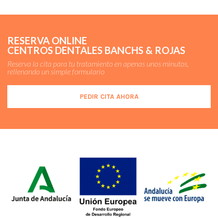
RESERVA ONLINE
CENTROS DENTALES BANCHS & ROJAS
Reserva la cita para tu tratamiento en apenas unos minutos,
rellenando un simple formulario
PEDIR CITA AHORA