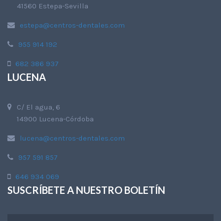
41560 Estepa-Sevilla
estepa@centros-dentales.com
955 914 192
682 386 937
LUCENA
C/ El agua, 6
14900 Lucena-Córdoba
lucena@centros-dentales.com
957 591 857
646 934 069
SUSCRÍBETE A NUESTRO BOLETÍN