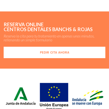
RESERVA ONLINE
CENTROS DENTALES BANCHS & ROJAS
Reserva la cita para tu tratamiento en apenas unos minutos,
rellenando un simple formulario
PEDIR CITA AHORA