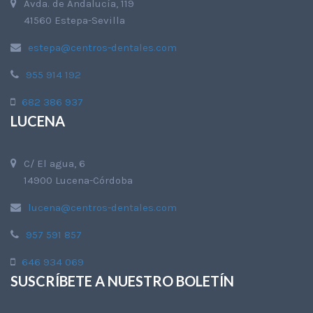
Avda. de Andalucía, 119
41560 Estepa-Sevilla
estepa@centros-dentales.com
955 914 192
682 386 937
LUCENA
C/ El agua, 6
14900 Lucena-Córdoba
lucena@centros-dentales.com
957 591 857
646 934 069
SUSCRÍBETE A NUESTRO BOLETÍN